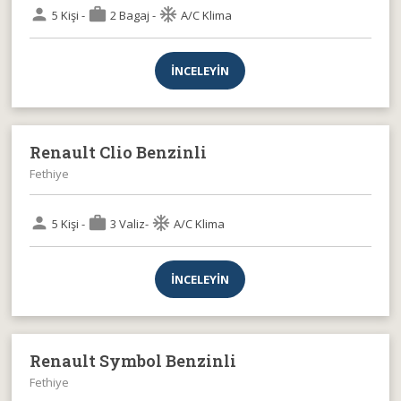
person
work
ac_unit
5 Kişi -
2 Bagaj -
A/C Klima
İNCELEYİN
Renault Clio Benzinli
Fethiye
person
work
ac_unit
5 Kişi -
3 Valiz-
A/C Klima
İNCELEYİN
Renault Symbol Benzinli
Fethiye