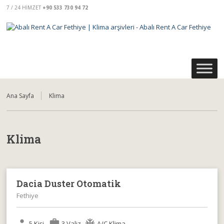
7 / 24 HIMZET
+90 533 730 94 72
Ana Sayfa
Klima
Klima
Dacia Duster Otomatik
Fethiye
person
work
ac_unit
5 Kişi -
3 Valiz-
A/C Klima