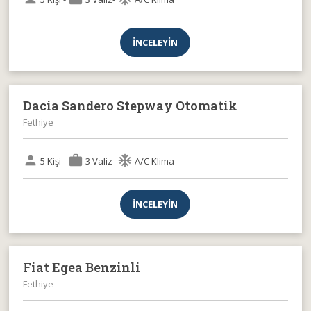
İNCELEYİN
Dacia Sandero Stepway Otomatik
Fethiye
person
work
ac_unit
5 Kişi -
3 Valiz-
A/C Klima
İNCELEYİN
Fiat Egea Benzinli
Fethiye