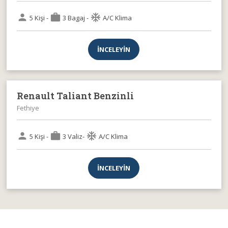
person
work
ac_unit
5 Kişi -
3 Bagaj -
A/C Klima
İNCELEYİN
Renault Taliant Benzinli
Fethiye
person
work
ac_unit
5 Kişi -
3 Valiz-
A/C Klima
İNCELEYİN