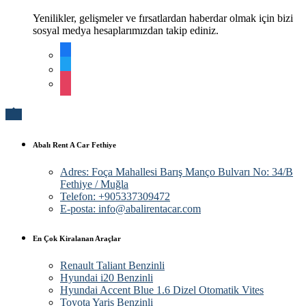
Yenilikler, gelişmeler ve fırsatlardan haberdar olmak için bizi
sosyal medya hesaplarımızdan takip ediniz.
facebook
twitter
instagram

Abalı Rent A Car Fethiye
Adres: Foça Mahallesi Barış Manço Bulvarı No: 34/B
Fethiye / Muğla
Telefon: +905337309472
E-posta: info@abalirentacar.com
En Çok Kiralanan Araçlar
Renault Taliant Benzinli
Hyundai i20 Benzinli
Hyundai Accent Blue 1.6 Dizel Otomatik Vites
Toyota Yaris Benzinli